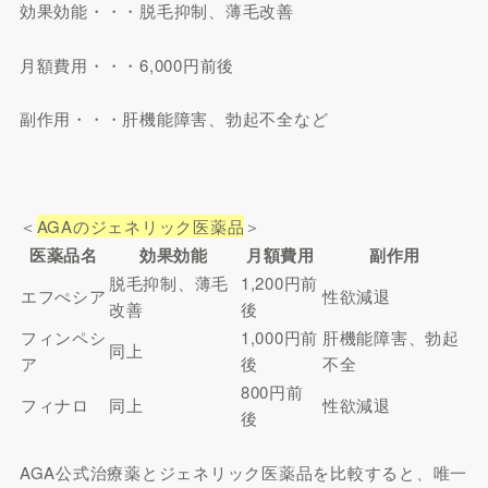
効果効能・・・脱毛抑制、薄毛改善
月額費用・・・6,000円前後
副作用・・・肝機能障害、勃起不全など
＜
AGAのジェネリック医薬品
＞
医薬品名
効果効能
月額費用
副作用
脱毛抑制、薄毛
1,200円前
エフぺシア
性欲減退
改善
後
フィンペシ
1,000円前
肝機能障害、勃起
同上
ア
後
不全
800円前
フィナロ
同上
性欲減退
後
AGA公式治療薬とジェネリック医薬品を比較すると、唯一