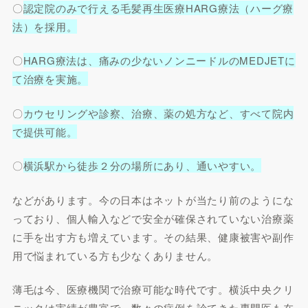
〇
認定院のみで行える毛髪再生医療HARG療法（ハーグ療
法）を採用。
〇
HARG療法は、痛みの少ないノンニードルのMEDJETに
て治療を実施。
〇
カウセリングや診察、治療、薬の処方など、すべて院内
で提供可能。
〇
横浜駅から徒歩２分の場所にあり、通いやすい。
などがあります。今の日本はネットが当たり前のようにな
っており、個人輸入などで安全が確保されていない治療薬
に手を出す方も増えています。その結果、健康被害や副作
用で悩まれている方も少なくありません。
薄毛は今、医療機関で治療可能な時代です。横浜中央クリ
ニックは実績が豊富で、数々の症例を診てきた専門医も在