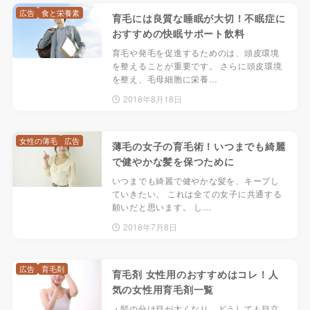
広告
食と栄養素
育毛には良質な睡眠が大切！不眠症に
おすすめの快眠サポート飲料
育毛や発毛を促進するためのは、頭皮環境
を整えることが重要です。 さらに頭皮環境
を整え、毛母細胞に栄養…
2018年8月18日
女性の薄毛
広告
薄毛の女子の育毛術！いつまでも綺麗
で健やかな髪を保つために
いつまでも綺麗で健やかな髪を、キープし
ていきたい。 これは全ての女子に共通する
願いだと思います。 し…
2018年7月8日
広告
育毛剤
育毛剤 女性用のおすすめはコレ！人
気の女性用育毛剤一覧
・髪の分け目が太くなり、どうしても目立