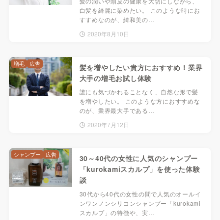
髪の潤いや頭皮の健康を大切にしながら、
白髪を綺麗に染めたい。 このような時にお
すすめなのが、綺和美の…
2020年8月10日
増毛
広告
髪を増やしたい貴方におすすめ！業界
大手の増毛お試し体験
誰にも気づかれることなく、自然な形で髪
を増やしたい。 このような方におすすめな
のが、業界最大手である…
2020年7月12日
シャンプー
広告
30～40代の女性に人気のシャンプー
「kurokamiスカルプ」を使った体験
談
30代から40代の女性の間で人気のオールイ
ンワンノンシリコンシャンプー「kurokami
スカルプ」の特徴や、実…