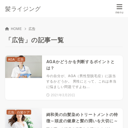
髪ライジング
HOME
広告
「広告」の記事一覧
AGA
広告
AGAかどうかを判断するポイントと
は？
今の自分が、AGA（男性型脱毛症）に該当
するかどうか。 男性にとって、これは本当
に悩ましい問題ですよね…
2021年3月20日
広告
白髪ケア
綺和美の白髪染めトリートメントの特
徴～頭皮の健康と髪の潤いを大切に～