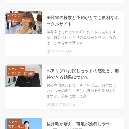
ヘアケア
美容室の検索と予約がとても便利なポ
美容室・理容室
ータルサイト
美容室はそれぞれの町にたくさんあります
が、自分にぴったりの美容室を見つけるの
は、なかなか大変です。 …
2017年10月9日
シャンプー
ヘアリプロお試しセットの感想と、期
ヘアケア
育毛剤
待できる効果について
髪の専門家として、４７年以上。日本には
いくつかの育毛・発毛に携わる企業があり
ますが、長年に渡って業…
2017年6月17日
ヘアケア
抜け毛が増え、薄毛が進行しやす
育毛コラム