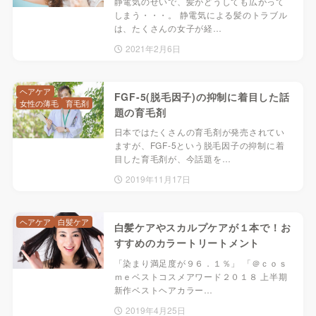
静電気のせいで、髪がどうしても広がって
しまう・・・。 静電気による髪のトラブル
は、たくさんの女子が経…
2021年2月6日
ヘアケア
FGF-5(脱毛因子)の抑制に着目した話
女性の薄毛
育毛剤
題の育毛剤
日本ではたくさんの育毛剤が発売されてい
ますが、FGF-5という脱毛因子の抑制に着
目した育毛剤が、今話題を…
2019年11月17日
ヘアケア
白髪ケア
白髪ケアやスカルプケアが１本で！お
すすめのカラートリートメント
「染まり満足度が９６．１％」 「＠ｃｏｓ
ｍｅベストコスメアワード２０１８ 上半期
新作ベストヘアカラー…
2019年4月25日