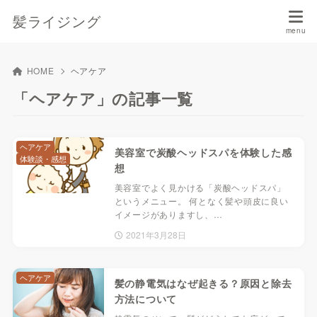
髪ライジング
HOME
ヘアケア
「ヘアケア」の記事一覧
ヘアケア
美容室で炭酸ヘッドスパを体験した感
体験談・感想
想
美容室でよく見かける「炭酸ヘッドスパ」
というメニュー。 何となく髪や頭皮に良い
イメージがありますし、…
2021年3月28日
ヘアケア
髪の静電気はなぜ起きる？原因と除去
方法について