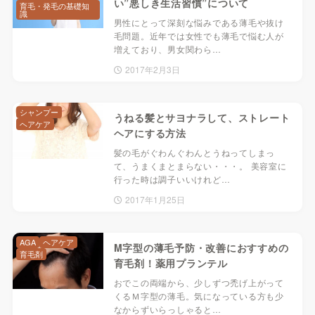
い”悪しき生活習慣”について
育毛・発毛の基礎知
識
男性にとって深刻な悩みである薄毛や抜け
毛問題。近年では女性でも薄毛で悩む人が
増えており、男女関わら…
2017年2月3日
シャンプー
うねる髪とサヨナラして、ストレート
ヘアケア
ヘアにする方法
髪の毛がぐわんぐわんとうねってしまっ
て、うまくまとまらない・・・。 美容室に
行った時は調子いいけれど…
2017年1月25日
AGA
ヘアケア
M字型の薄毛予防・改善におすすめの
育毛剤
育毛剤！薬用プランテル
おでこの両端から、少しずつ禿げ上がって
くるＭ字型の薄毛。気になっている方も少
なからずいらっしゃると…